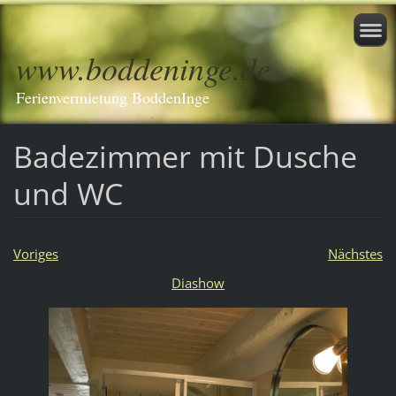
www.boddeninge.de
Ferienvermietung BoddenInge
Badezimmer mit Dusche
und WC
Voriges
Nächstes
Diashow